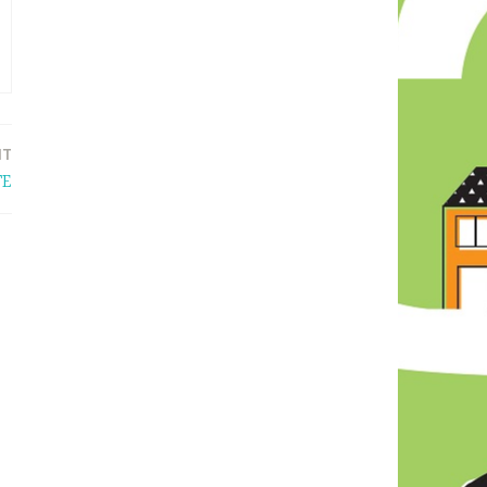
NT
TE