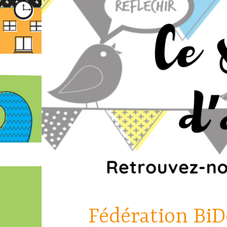
Accéder
au
contenu
principal
Fédération BiD