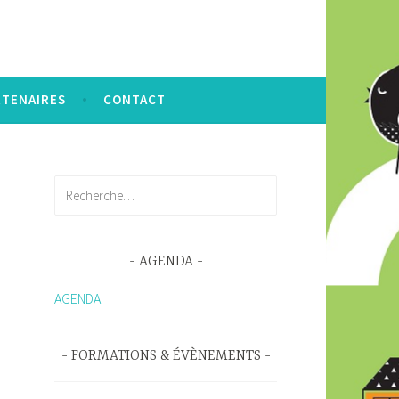
RTENAIRES
CONTACT
R
e
c
h
AGENDA
e
r
AGENDA
c
h
FORMATIONS & ÉVÈNEMENTS
e
r